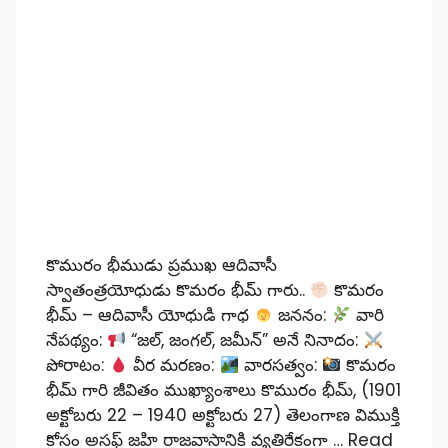
కొమురం భీముడు ప్రముఖ ఆదివాసీ
స్వాతంత్రయోధుడు కొమరం భీమ్ గారు..
కొమరం
భీమ్ – ఆదివాసీ యోధుడి గాధ
జననం:
వారి
నేపథ్యం:
“జల్, జంగల్, జమీన్” అనే నినాదం:
పోరాటం:
వీర మరణం:
వారసత్వం:
కొమరం
భీమ్ గారి జీవితం ముఖ్యాంశాలు కొమురం భీమ్, (1901
అక్టోబరు 22 – 1940 అక్టోబరు 27) తెలంగాణ విముక్తి
కోసం అసఫ్ జహి రాజవాసానికి వ్యతిరేకంగా …
Read