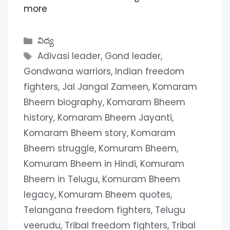
more
Categories
విద్య
Tags
Adivasi leader
,
Gond leader
,
Gondwana warriors
,
Indian freedom
fighters
,
Jal Jangal Zameen
,
Komaram
Bheem biography
,
Komaram Bheem
history
,
Komaram Bheem Jayanti
,
Komaram Bheem story
,
Komaram
Bheem struggle
,
Komuram Bheem
,
Komuram Bheem in Hindi
,
Komuram
Bheem in Telugu
,
Komuram Bheem
legacy
,
Komuram Bheem quotes
,
Telangana freedom fighters
,
Telugu
veerudu
,
Tribal freedom fighters
,
Tribal