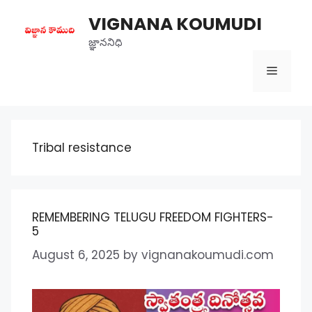
Skip
VIGNANA KOUMUDI
to
content
జ్ఞాననిధి
Menu
Tribal resistance
REMEMBERING TELUGU FREEDOM FIGHTERS-
5
August 6, 2025
by
vignanakoumudi.com