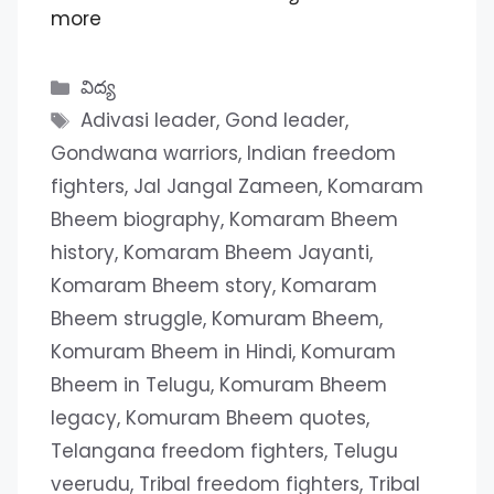
more
Categories
విద్య
Tags
Adivasi leader
,
Gond leader
,
Gondwana warriors
,
Indian freedom
fighters
,
Jal Jangal Zameen
,
Komaram
Bheem biography
,
Komaram Bheem
history
,
Komaram Bheem Jayanti
,
Komaram Bheem story
,
Komaram
Bheem struggle
,
Komuram Bheem
,
Komuram Bheem in Hindi
,
Komuram
Bheem in Telugu
,
Komuram Bheem
legacy
,
Komuram Bheem quotes
,
Telangana freedom fighters
,
Telugu
veerudu
,
Tribal freedom fighters
,
Tribal