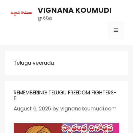
Skip
VIGNANA KOUMUDI
to
content
జ్ఞాననిధి
Menu
Telugu veerudu
REMEMBERING TELUGU FREEDOM FIGHTERS-
5
August 6, 2025
by
vignanakoumudi.com