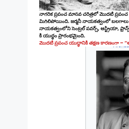
నాగరిక ప్రపంచ మానవ చరిత్రలో మొదటి ప్రపంచ యు
మిగిలిపోయింది. జర్మనీ నాయకత్వంలో బలగాలు పా
నాయకత్వంలోని సెంట్రల్ పవర్స్, ఆస్ట్రియా, ఫ్రా
కి యుద్ధం ప్రారంభమైంది.
మొదటి ప్రపంచ యుద్ధానికి తక్షణ కారణంగా – “ఆస్