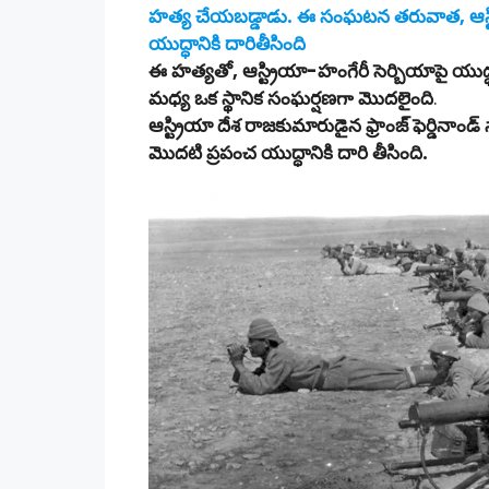
హత్య చేయబడ్డాడు. ఈ సంఘటన తరువాత, ఆస్ట్రియ
యుద్ధానికి దారితీసింది
ఈ హత్యతో, ఆస్ట్రియా-హంగేరీ సెర్బియాపై యుద్
మధ్య ఒక స్థానిక సంఘర్షణగా మొదలైంది
.
ఆస్ట్రియా దేశ రాజకుమారుడైన ఫ్రాంజ్ ఫెర్డ
మొదటి ప్రపంచ యుద్ధానికి దారి తీసింది.