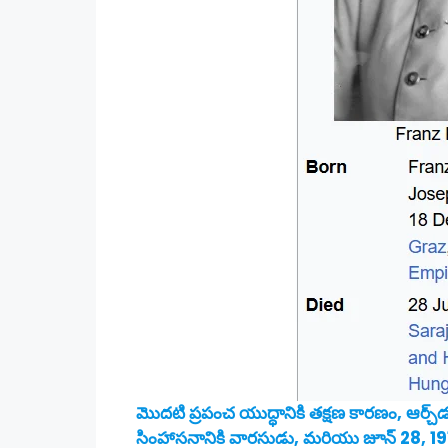
మొదటి ప్రపంచ యుద్ధానికి తక్షణ కారణం, ఆర్చ్‌డ్
సింహాసనానికి వారసుడు, మరియు జూన్ 28, 19