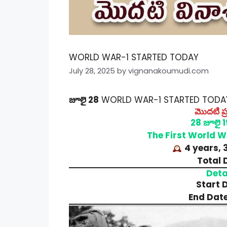
WORLD WAR-1 STARTED TODAY
July 28, 2025
by
vignanakoumudi.com
జూలై 28
WORLD WAR-1 STARTED TODA
మొదటి ప
28 జూలై 1
The First World W
4 years, 
Total 
Deta
Start D
End Date