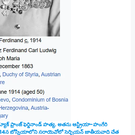
యూక్ ఫ్రాంజ్ ఫెర్డినాండ్ హత్య. అతను ఆస్ట్రియా-హంగేరి
14న బోస్నియాలోని సరాయెవోలో సెర్బియన్ జాతీయవాది చేత