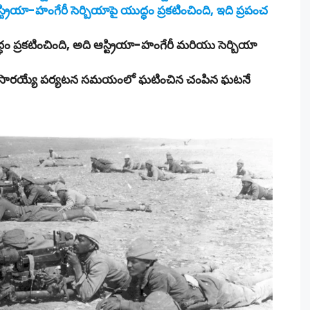
ా-హంగేరీ సెర్బియాపై యుద్ధం ప్రకటించింది, ఇది ప్రపంచ
ధం ప్రకటించింది, అది ఆస్ట్రియా-హంగేరీ మరియు సెర్బియా
ినాండ్ సారయ్యే పర్యటన సమయంలో ఘటించిన చంపిన ఘటనే