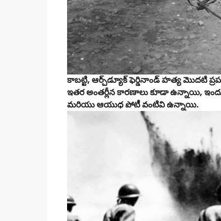
కాబట్టి, ఆర్చ్‌డ్యూక్ ఫెర్డినాండ్ హత్య మొదటి 
ఇతర అంతర్లీన కారణాలు కూడా ఉన్నాయి, ఇంద
మరియు ఆయుధ పోటీ వంటివి ఉన్నాయి.