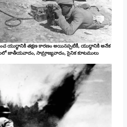
ప్రపంచ యుద్ధానికి తక్షణ కారణం అయినప్పటికీ, యుద్ధానికి అనేక
ులో జాతీయవాదం, సామ్రాజ్యవాదం, సైనిక కూటములు