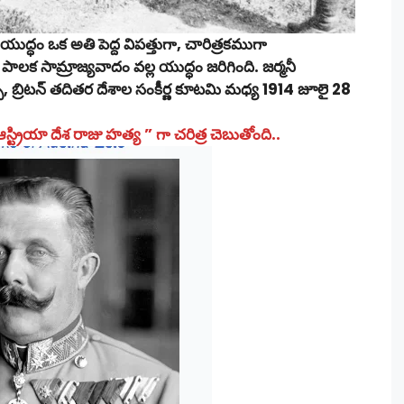
ద్ధం ఒక అతి పెద్ద విపత్తుగా, చారిత్రకముగా
లక సామ్రాజ్యవాదం వల్ల యుద్ధం జరిగింది. జర్మనీ
న్స్, బ్రిటన్ తదితర దేశాల సంకీర్ణ కూటమి మధ్య 1914 జూలై 28
ట్రియా దేశ రాజు హత్య ” గా చరిత్ర చెబుతోంది..