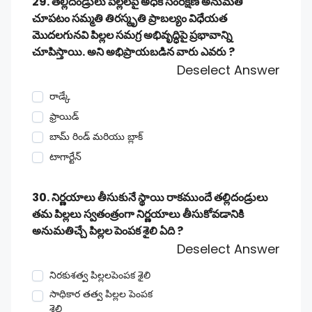
29. తల్లిదండ్రులు పిల్లలపై అధిక సంరక్షణ అనుమతి
చూపటం సమ్మతి తిరస్మృతి ప్రాబల్యం విధేయత
మొదలగునవి పిల్లల సమగ్ర అభివృద్ధిపై ప్రభావాన్ని
చూపిస్తాయి. అని అభిప్రాయబడిన వారు ఎవరు ?
Deselect Answer
రాడ్కే
ఫ్రాయిడ్
బామ్ రిండ్ మరియు బ్లాక్
టాగార్టేన్
30. నిర్ణయాలు తీసుకునే స్థాయి రాకముందే తల్లిదండ్రులు
తమ పిల్లలు స్వతంత్రంగా నిర్ణయాలు తీసుకోవడానికి
అనుమతిచ్చే పిల్లల పెంపక శైలి ఏది ?
Deselect Answer
నిరకుశత్వ పిల్లలపెంపక శైలి
సాధికార తత్వ పిల్లల పెంపక
శైలి