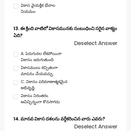
వికాస వైయక్తిక భేదాల
నియమం
13. ఈ క్రింది వాటిలో వికాసమునకు సంబంధించి సరైన వాక్యం
ఏది?
Deselect Answer
A. పెరుగుదల లేకపోయినా
వికాసం జరుగుతుంది.
వికాసములు కచ్చితంగా
మాపనం చేయవచ్చు.
C. వికాసం పరిమాణాత్మకమైన
అభివృద్ధి.
వికాసం నిరంతరం
అవిచ్ఛిన్నంగా కొనసాగదు
14. మానవ వికాస దశలను వర్గీకరించిన వారు ఎవరు?
Deselect Answer