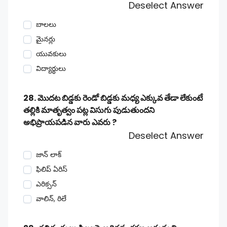
Deselect Answer
బాలలు
మైనర్లు
యువకులు
విద్యార్ధులు
28. మొదట బిడ్డకు రెండో బిడ్డకు మధ్య ఎక్కువ తేడా లేకుంటే
తల్లికి మాతృత్వం పట్ల విసుగు పుడుతుందని
అభిప్రాయపడిన వారు ఎవరు ?
Deselect Answer
జాన్ లాక్
ఫిలిప్ ఏరిస్
ఎరిక్సన్
వాలిన్, రిలే