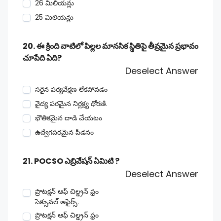
26 మిలియన్లు
25 మిలియన్లు
20. ఈ క్రింది వాటిలో పిల్లల మానసిక స్థితిపై తీవ్రమైన ప్రభావం
చూపేది ఏది?
Deselect Answer
సరైన పర్యవేక్షణ లేకపోవడం
వైద్య పరమైన నిర్లక్ష్య ధోరణి.
భౌతికమైన దాడి చేయటం
ఉద్వేగపరమైన పీడనం
21. POCSO ఎబ్రివేషన్ ఏమిటి ?
Deselect Answer
ప్రొటక్షన్ ఆఫ్ చిల్డ్రన్ ఫ్రం
సెక్సువల్ అఫైర్స్.
ప్రొటక్షన్ ఆఫ్ చిల్డ్రన్ ఫ్రం