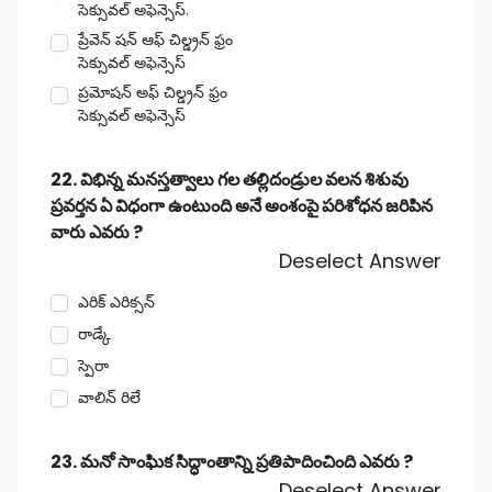
సెక్సువల్ అఫెన్సెస్.
ప్రేవెన్ షన్ ఆఫ్ చిల్డ్రన్ ఫ్రం
సెక్సువల్ అఫెన్సెస్
ప్రమోషన్ అఫ్ చిల్డ్రన్ ఫ్రం
సెక్సువల్ అఫెన్సెస్
22. విభిన్న మనస్తత్వాలు గల తల్లిదండ్రుల వలన శిశువు
ప్రవర్తన ఏ విధంగా ఉంటుంది అనే అంశంపై పరిశోధన జరిపిన
వారు ఎవరు ?
Deselect Answer
ఎరిక్ ఎరిక్సన్
రాడ్కే
స్పెరా
వాలిన్ రిలే
23. మనో సాంఘిక సిద్ధాంతాన్ని ప్రతిపాదించింది ఎవరు ?
Deselect Answer