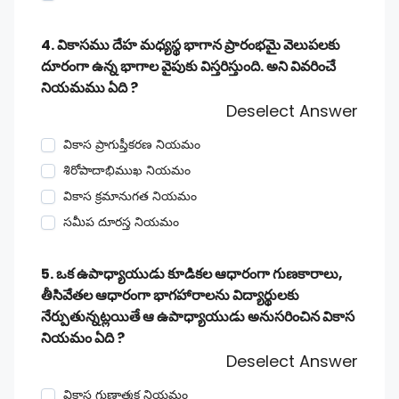
4. వికాసము దేహ మధ్యస్థ భాగాన ప్రారంభమై వెలుపలకు
దూరంగా ఉన్న భాగాల వైపుకు విస్తరిస్తుంది. అని వివరించే
నియమము ఏది ?
Deselect Answer
వికాస ప్రాగుప్తీకరణ నియమం
శిరోపాదాభిముఖ నియమం
వికాస క్రమానుగత నియమం
సమీప దూరస్త నియమం
5. ఒక ఉపాధ్యాయుడు కూడికల ఆధారంగా గుణకారాలు,
తీసివేతల ఆధారంగా భాగహారాలను విద్యార్థులకు
నేర్పుతున్నట్లయితే ఆ ఉపాధ్యాయుడు అనుసరించిన వికాస
నియమం ఏది ?
Deselect Answer
వికాస గుణాత్మక నియమం