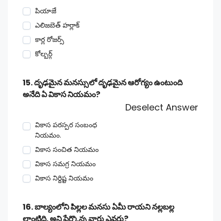
పియాజే
ఎలిజబెత్ హర్లాక్
కార్ల రోజర్స్
కోల్బర్గ్
15. దృఢమైన మనస్సులో దృఢమైన ఆరోగ్యం ఉంటుంది
అనేది ఏ వికాస నియమం?
Deselect Answer
వికాస పరస్పర సంబంధ
నియమం.
వికాస సంచిత నియమం
వికాస సమగ్ర నియమం
వికాస నిర్దిష్ట నియమం
16. బాల్యంలోని పిల్లల మనసు ఏమీ రాయని నల్లబల్ల
లాంటిది. అని పేర్కొన్న వారు ఎవరు?