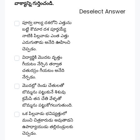
వాక్యాన్ని గుర్తించండి.
Deselect Answer
పూర్వ బాల్య దశలోని ఎత్తును
బట్టి కౌమార దశ పూర్తయ్యే
నాటికి పిల్లవాడు ఎంత ఎత్తు
ఎదుగుతాడు అనేది ఊహించి
చెప్పడం.
విద్యార్థికి మొదట వృత్తం
గీయటం నేర్పిన తర్వాత
చతురస్రం గీయటం అనేది
నేర్పడం.
మొదట్లో రెండు చేతులతో
బొమ్మను పట్టుకునే శిశువు
క్రమేపి తన చేతి వేళ్ళతో
బొమ్మను పట్టుకోగలుగుతుంది.
ఒక పిల్లవాడు భవిష్యత్తులో
మంచి చిత్రకారుడు అవుతాడని
ఉపాధ్యాయుడు తల్లిదండ్రులకు
చెప్పడం.