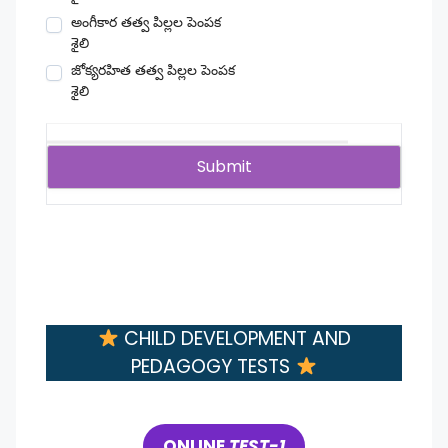
అంగీకార తత్వ పిల్లల పెంపక
శైలి
జోక్యరహిత తత్వ పిల్లల పెంపక
శైలి
CHILD DEVELOPMENT AND
PEDAGOGY TESTS
ONLINE
TEST-1