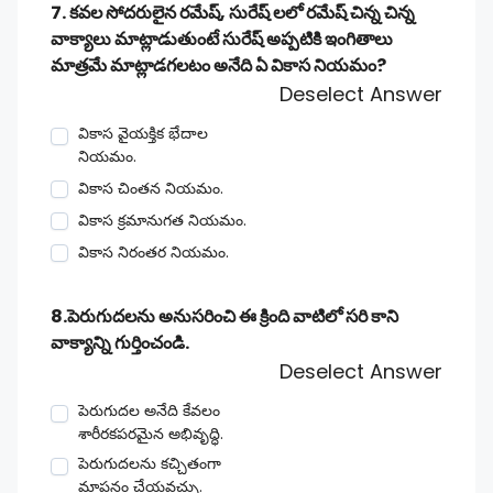
7. కవల సోదరులైన రమేష్, సురేష్ లలో రమేష్ చిన్న చిన్న
వాక్యాలు మాట్లాడుతుంటే సురేష్ అప్పటికి ఇంగితాలు
మాత్రమే మాట్లాడగలటం అనేది ఏ వికాస నియమం?
Deselect Answer
వికాస వైయక్తిక భేదాల
నియమం.
వికాస చింతన నియమం.
వికాస క్రమానుగత నియమం.
వికాస నిరంతర నియమం.
8.పెరుగుదలను అనుసరించి ఈ క్రింది వాటిలో సరి కాని
వాక్యాన్ని గుర్తించండి.
Deselect Answer
పెరుగుదల అనేది కేవలం
శారీరకపరమైన అభివృద్ధి.
పెరుగుదలను కచ్చితంగా
మాపనం చేయవచ్చు.