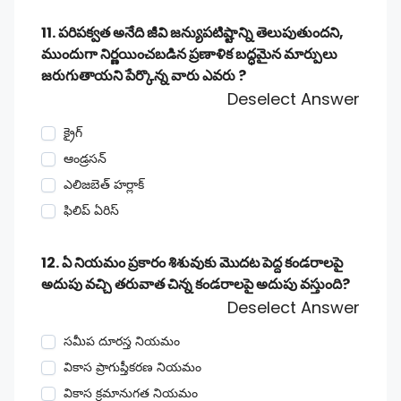
11. పరిపక్వత అనేది జీవి జన్యుపటిష్టాన్ని తెలుపుతుందని,
ముందుగా నిర్ణయించబడిన ప్రణాళిక బద్ధమైన మార్పులు
జరుగుతాయని పేర్కొన్న వారు ఎవరు ?
Deselect Answer
క్రైగ్
ఆండ్రసన్
ఎలిజబెత్ హర్లాక్
ఫిలిప్ ఏరిస్
12. ఏ నియమం ప్రకారం శిశువుకు మొదట పెద్ద కండరాలపై
అదుపు వచ్చి తరువాత చిన్న కండరాలపై అదుపు వస్తుంది?
Deselect Answer
సమీప దూరస్త నియమం
వికాస ప్రాగుప్తీకరణ నియమం
వికాస క్రమానుగత నియమం