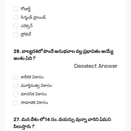
గోడార్డ్
సిగ్మండ్ ఫ్రాయిడ్
ఎరిక్సన్
ప్రోబెల్
26. బాల్యదశలో పొందే అనుభవాల వల్ల ప్రభావితం అయ్యే
అంశం ఏది ?
Deselect Answer
శారీరక వికాసం
మూర్తిమత్వ వికాసం
మానసిక వికాసం
సామాజిక వికాసం
27. మన దేశం లో 14 సం. వయస్సు వున్నా వారిని ఏమని
పిలుస్తారు ?