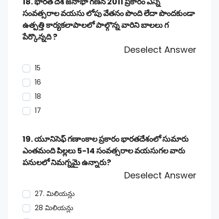
18. భారత దేశ జనాభా గణన 2011 ప్రకారం ఎన్ని
సంవత్సరాల వయసు లోపు వేతనం పొంది లేదా పొందకుండా
ఉత్పత్తి కార్యకలాపాలలో పాల్గొన్న వారిని బాలలు గ
పేర్కొన్నది ?
Deselect Answer
15
16
18
17
19. యూనిసెఫ్ గణాంకాల ప్రకారం భారతదేశంలో సుమారు
ఎంతమంది పిల్లలు 5-14 సంవత్సరాల వయసుగల వారు
పనులలో నిమగ్నమై ఉన్నారు?
Deselect Answer
27. మిలియన్లు
28 మిలియన్లు