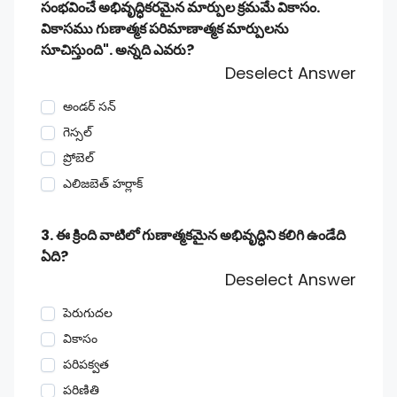
సంభవించే అభివృద్ధికరమైన మార్పుల క్రమమే వికాసం.
వికాసము గుణాత్మక పరిమాణాత్మక మార్పులను
సూచిస్తుంది". అన్నది ఎవరు?
Deselect Answer
అండర్ సన్
గెస్సల్
ప్రోబెల్
ఎలిజబెత్ హర్లాక్
3. ఈ క్రింది వాటిలో గుణాత్మకమైన అభివృద్ధిని కలిగి ఉండేది
ఏది?
Deselect Answer
పెరుగుదల
వికాసం
పరిపక్వత
పరిణితి