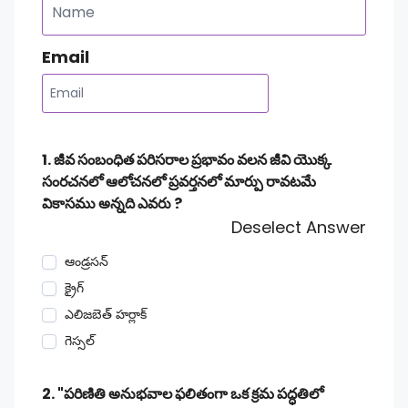
Email
1. జీవ సంబంధిత పరిసరాల ప్రభావం వలన జీవి యొక్క
సంరచనలో ఆలోచనలో ప్రవర్తనలో మార్పు రావటమే
వికాసము అన్నది ఎవరు ?
Deselect Answer
ఆండ్రసన్
క్రైగ్
ఎలిజబెత్ హర్లాక్
గెస్సల్
2. "పరిణితి అనుభవాల ఫలితంగా ఒక క్రమ పద్ధతిలో