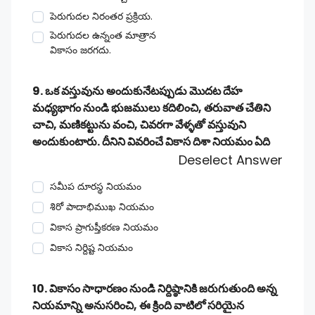
పెరుగుదల నిరంతర ప్రక్రియ.
పెరుగుదల ఉన్నంత మాత్రాన
వికాసం జరగదు.
9. ఒక వస్తువును అందుకునేటప్పుడు మొదట దేహ
మధ్యభాగం నుండి భుజములు కదిలించి, తరువాత చేతిని
చాచి, మణికట్టును వంచి, చివరగా వేళ్ళతో వస్తువుని
అందుకుంటారు. దీనిని వివరించే వికాస దిశా నియమం ఏది
Deselect Answer
సమీప దూరస్థ నియమం
శిరో పాదాభిముఖ నియమం
వికాస ప్రాగుప్తీకరణ నియమం
వికాస నిర్దిష్ట నియమం
10. వికాసం సాధారణం నుండి నిర్దిష్ఠానికి జరుగుతుంది అన్న
నియమాన్ని అనుసరించి, ఈ క్రింది వాటిలో సరియైన