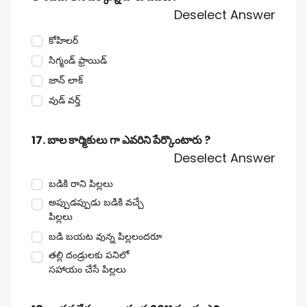
Deselect Answer
కోహిలర్
సిగ్మండ్ ఫ్రాయిడ్
జాన్ లాక్
వుడ్ వర్త్
17. బాల కార్మికులు గా ఎవరిని పేర్కొంటారు ?
Deselect Answer
బడికి రాని పిల్లలు
అప్పుడప్పుడు బడికి వచ్చే
పిల్లలు
బడి బయట వున్న పిల్లలందరూ
తల్లి దండ్రులకు పనిలో
సహాయం చేసే పిల్లలు