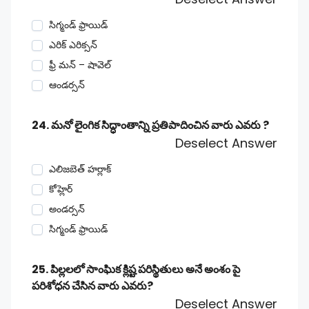
సిగ్మండ్ ఫ్రాయిడ్
ఎరిక్ ఎరిక్సన్
ఫ్రీ మన్ – షావెల్
ఆండర్సన్
24. మనో లైంగిక సిద్ధాంతాన్ని ప్రతిపాదించిన వారు ఎవరు ?
Deselect Answer
ఎలిజబెత్ హర్లాక్
కోహ్లెర్
అండర్సన్
సిగ్మండ్ ఫ్రాయిడ్
25. పిల్లలలో సాంఘిక క్లిష్ట పరిస్థితులు అనే అంశం పై
పరిశోధన చేసిన వారు ఎవరు?
Deselect Answer