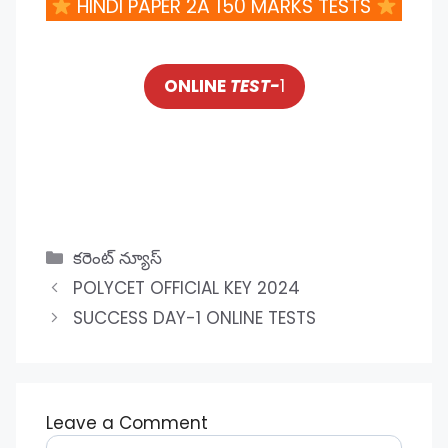
HINDI PAPER 2A 150 MARKS TESTS
ONLINE
TEST-
1
Categories
కరెంట్ న్యూస్
POLYCET OFFICIAL KEY 2024
SUCCESS DAY-1 ONLINE TESTS
Leave a Comment
Comment