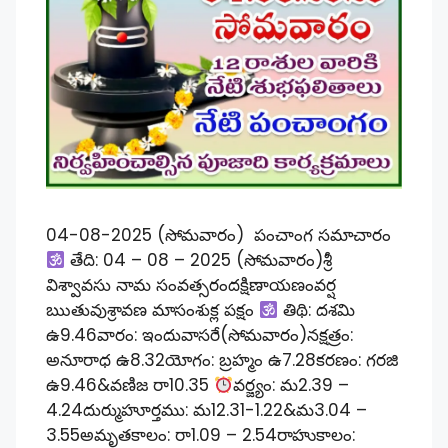
04-08-2025 (సోమవారం) పంచాంగ సమాచారం
తేది: 04 – 08 – 2025 (సోమవారం)శ్రీ
విశ్వావసు నామ సంవత్సరందక్షిణాయణంవర్ష
ఋతువుశ్రావణ మాసంశుక్ల పక్షం
తిథి: దశమి
ఉ9.46వారం: ఇందువాసరే(సోమవారం)నక్షత్రం:
అనూరాధ ఉ8.32యోగం: బ్రహ్మం ఉ7.28కరణం: గరజి
ఉ9.46&వణిజ రా10.35
వర్జ్యం: మ2.39 –
4.24దుర్ముహూర్తము: మ12.31-1.22&మ3.04 –
3.55అమృతకాలం: రా1.09 – 2.54రాహుకాలం: