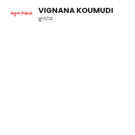
Skip
VIGNANA KOUMUDI
to
content
జ్ఞాననిధి