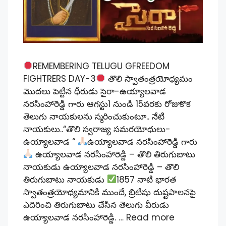
REMEMBERING TELUGU GFREEDOM
FIGHTRERS DAY-3
తొలి స్వాతంత్రయోధ్యమం
మొదలు పెట్టిన ధీరుడు సైరా-ఉయ్యాలవాడ
నరసింహారెడ్డి గారు ఆగస్టు1 నుండి 15వరకు రోజుకొక
తెలుగు నాయకులను స్మరించుకుంటూ.. నేటి
నాయకులు..“తొలి స్వరాజ్య సమరయోధులు-
ఉయ్యాలవాడ “
ఉయ్యాలవాడ నరసింహారెడ్డి గారు
ఉయ్యాలవాడ నరసింహారెడ్డి – తొలి తిరుగుబాటు
నాయ‌కుడు ఉయ్యాలవాడ నరసింహారెడ్డి – తొలి
తిరుగుబాటు నాయ‌కుడు
1857 నాటి భారత
స్వాతంత్రయోధ్యమానికి ముందే, బ్రిటిషు దుష్టపాలనపై
ఎదిరించి తిరుగుబాటు చేసిన తెలుగు వీరుడు
ఉయ్యాలవాడ నరసింహారెడ్డి. …
Read more