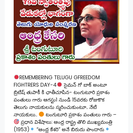
REMEMBERING TELUGU GFREEDOM
FIGHTRERS DAY-4
సైమన్ గో బాక్ అంటూ
బ్రిటిష్ తుపాకీ కి ఛాతీచూపిన- టంగుటూరి ప్రకాశం
పంతులు గారు ఆగస్టు1 నుండి 15వరకు రోజుకొక
తెలుగు నాయకులను స్మరించుకుంటూ.. నేటి
నాయకులు..
టంగుటూరి ప్రకాశం పంతులు గారు –
ప్రధాన విశేషాలు: ఆంధ్ర రాష్ట్ర తొలి ముఖ్యమంత్రి
(1953)
“ఆంధ్ర కేశరి” అనే బిరుదు పొందారు