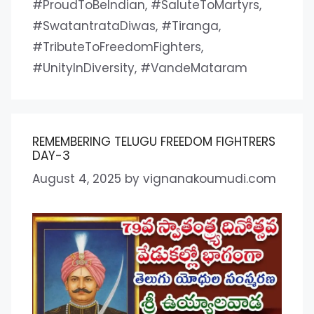
#ProudToBeIndian
,
#SaluteToMartyrs
,
#SwatantrataDiwas
,
#Tiranga
,
#TributeToFreedomFighters
,
#UnityInDiversity
,
#VandeMataram
REMEMBERING TELUGU FREEDOM FIGHTRERS
DAY-3
August 4, 2025
by
vignanakoumudi.com