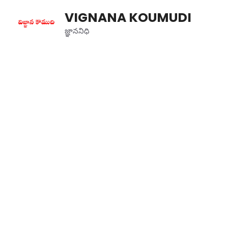
Skip
VIGNANA KOUMUDI
to
content
జ్ఞాననిధి