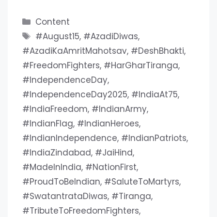
Categories
Content
Tags
#August15
,
#AzadiDiwas
,
#AzadiKaAmritMahotsav
,
#DeshBhakti
,
#FreedomFighters
,
#HarGharTiranga
,
#IndependenceDay
,
#IndependenceDay2025
,
#IndiaAt75
,
#IndiaFreedom
,
#IndianArmy
,
#IndianFlag
,
#IndianHeroes
,
#IndianIndependence
,
#IndianPatriots
,
#IndiaZindabad
,
#JaiHind
,
#MadeInIndia
,
#NationFirst
,
#ProudToBeIndian
,
#SaluteToMartyrs
,
#SwatantrataDiwas
,
#Tiranga
,
#TributeToFreedomFighters
,