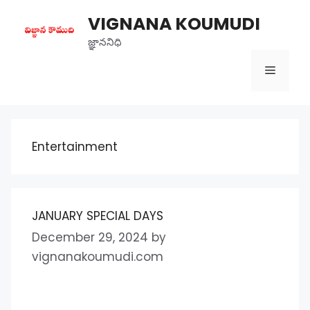
Skip
VIGNANA KOUMUDI
to
content
జ్ఞాననిధి
Menu
Entertainment
JANUARY SPECIAL DAYS
December 29, 2024
by
vignanakoumudi.com