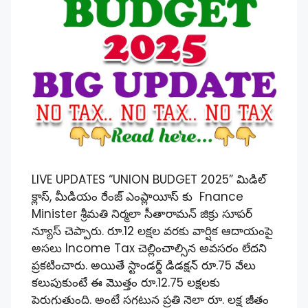
LIVE UPDATES “UNION BUDGET 2025” మిడిల్
క్లాస్, మీడియం రేంజ్ ఎంప్లాయీస్ కు Fnance
Minister శ్రీమతి నిర్మలా సీతారామన్ జిక్రు సూపర్
న్యూస్ చెప్పారు. రూ.12 లక్షల వరకు వార్షిక ఆదాయంపై
అసలు Income Tax చెల్లించాల్సిన అవసరం లేదని
ప్రకటించారు. అయితే స్టాండర్డ్ డిడక్షన్ రూ.75 వేలు
కలుపుకుంటే ఈ మొత్తం రూ.12.75 లక్షలకు
పెరుగుతుంది. అంటే సగటున ప్రతి నెలా రూ. లక్ష జీతం