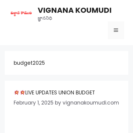
Skip
VIGNANA KOUMUDI
to
content
జ్ఞాననిధి
Menu
budget2025
LIVE UPDATES UNION BUDGET
February 1, 2025
by
vignanakoumudi.com