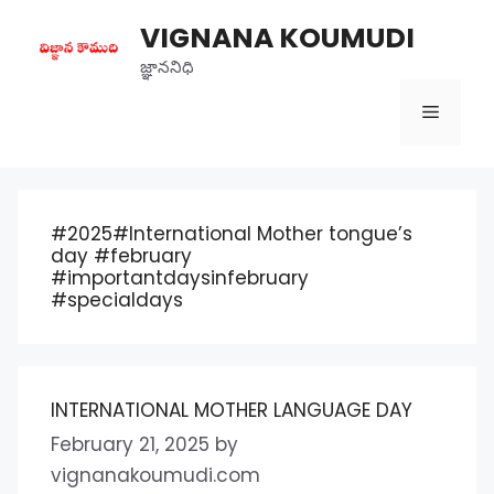
Skip
VIGNANA KOUMUDI
to
content
జ్ఞాననిధి
Menu
#2025#International Mother tongue’s
day #february
#importantdaysinfebruary
#specialdays
INTERNATIONAL MOTHER LANGUAGE DAY
February 21, 2025
by
vignanakoumudi.com