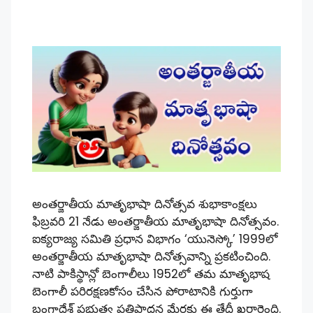
అంతర్జాతీయ మాతృభాషా దినోత్సవ శుభాకాంక్షలు
ఫిబ్రవరి 21 నేడు అంతర్జాతీయ మాతృభాషా దినోత్సవం.
ఐక్యరాజ్య సమితి ప్రధాన విభాగం ‘యునెస్కో’ 1999లో
అంతర్జాతీయ మాతృభాషా దినోత్సవాన్ని ప్రకటించింది.
నాటి పాకిస్థాన్లో బెంగాలీలు 1952లో తమ మాతృభాష
బెంగాలీ పరిరక్షణకోసం చేసిన పోరాటానికి గుర్తుగా
బంగ్లాదేశ్ ప్రభుత్వ ప్రతిపాదన మేరకు ఈ తేదీ ఖరారైంది.