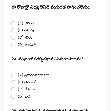
ఈ రోజుల్లో విద్య లేనిదే
మనుగడ
సాగించలేము.
(A) జీవితం
(B) తనువు
(C) శరీరం
(D) ఆయువు
24. సంఘంలో పరస్పర భావ వినిమయ సాధనం?
(A) ప్రసారమాధ్యమాలు
(B) టెలివిజన్
(C) రేడియో
(D) భాష
25. వ్యక్తి వికాసానికి, సమాజాభివృద్ధికి, సంస్కారానికి,