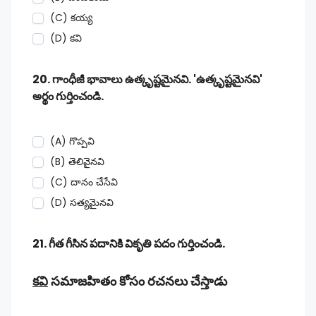
(C) కయ్య
(D) కవి
20. గాంధీజీ భావాలు ఉత్కృష్టమైనవి. 'ఉత్కృష్టమైనవి'
అర్థం గుర్తించండి.
(A) గొప్పవి
(B) తెలివైనవి
(C) దానం చేసేవి
(D) సత్యమైనవి
21. గీత గీసిన పదానికి వికృతి పదం గుర్తించండి.
కవి
సమాజహితం కోసం రచనలు చేస్తాడు