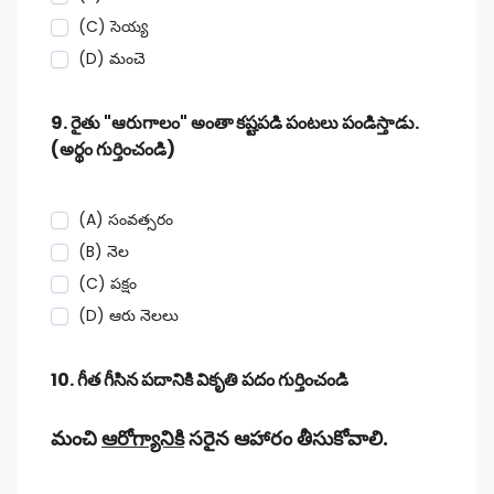
(C) సెయ్య
(D) మంచె
9. రైతు "ఆరుగాలం" అంతా కష్టపడి పంటలు పండిస్తాడు.
(అర్థం గుర్తించండి)
(A) సంవత్సరం
(B) నెల
(C) పక్షం
(D) ఆరు నెలలు
10. గీత గీసిన పదానికి వికృతి పదం గుర్తించండి
మంచి
ఆరోగ్యానికి
సరైన ఆహారం తీసుకోవాలి.