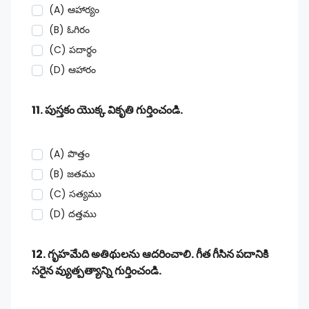
(A) ఆహార్యం
(B) ఓగిరం
(C) పదార్థం
(D) ఆహారం
11. పుస్తకం యొక్క వికృతి గుర్తించండి.
(A) పొత్తం
(B) జతము
(C) సత్యము
(D) దత్తము
12. గృహమేది అతిథులను ఆదరించాలి. గీత గీసిన పదానికి
సరైన వ్యుత్పత్యాన్ని గుర్తించండి.