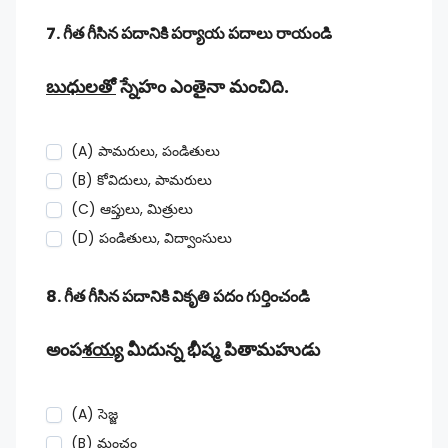
7. గీత గీసిన పదానికి పర్యాయ పదాలు రాయండి
బుధులతో
స్నేహం ఎంతైనా మంచిది.
(A) పామరులు, పండితులు
(B) కోవిదులు, పామరులు
(C) ఆప్తులు, మిత్రులు
(D) పండితులు, విద్వాంసులు
8. గీత గీసిన పదానికి వికృతి పదం గుర్తించండి
అంప
శయ్య
మీదున్న భీష్మ పితామహుడు
(A) సెజ్జ
(B) మంచం