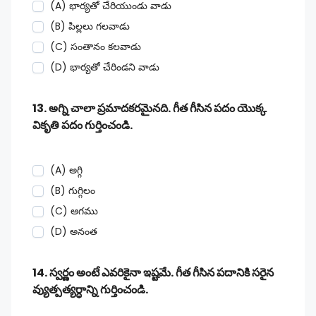
(A) భార్యతో చేరియుండు వాడు
(B) పిల్లలు గలవాడు
(C) సంతానం కలవాడు
(D) భార్యతో చేరిండని వాడు
13. అగ్ని చాలా ప్రమాదకరమైనది. గీత గీసిన పదం యొక్క
వికృతి పదం గుర్తించండి.
(A) అగ్గి
(B) గుగ్గిలం
(C) ఆగము
(D) అనంత
14. స్వర్ణం అంటే ఎవరికైనా ఇష్టమే. గీత గీసిన పదానికి సరైన
వ్యుత్పత్యర్ధాన్ని గుర్తించండి.