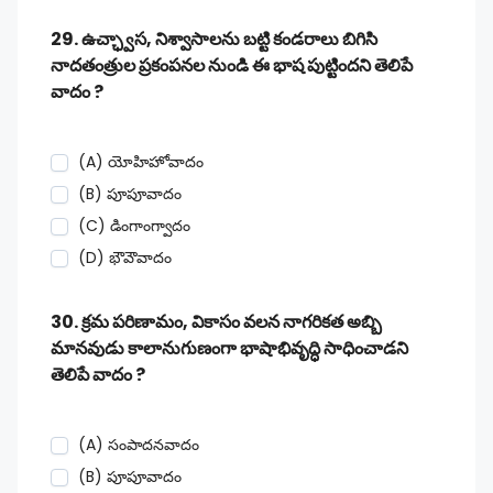
29. ఉచ్ఛ్వాస, నిశ్వాసాలను బట్టి కండరాలు బిగిసి
నాదతంత్రుల ప్రకంపనల నుండి ఈ భాష పుట్టిందని తెలిపే
వాదం ?
(A) యోహిహోవాదం
(B) పూపూవాదం
(C) డింగాంగ్వాదం
(D) భౌవౌవాదం
30. క్రమ పరిణామం, వికాసం వలన నాగరికత అబ్బి
మానవుడు కాలానుగుణంగా భాషాభివృద్ధి సాధించాడని
తెలిపే వాదం ?
(A) సంపాదనవాదం
(B) పూపూవాదం