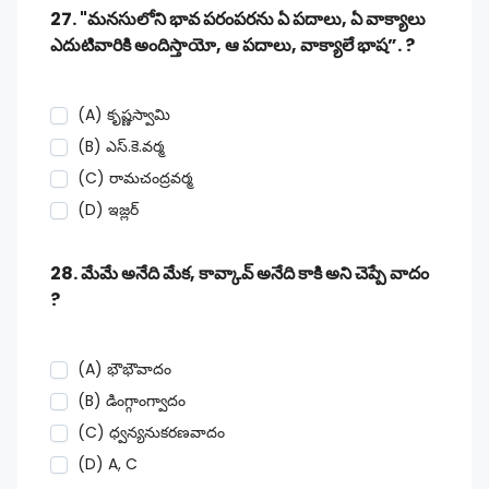
27. "మనసులోని భావ పరంపరను ఏ పదాలు, ఏ వాక్యాలు
ఎదుటివారికి అందిస్తాయో, ఆ పదాలు, వాక్యాలే భాష”. ?
(A) కృష్ణస్వామి
(B) ఎస్.కె.వర్మ
(C) రామచంద్రవర్మ
(D) ఇజ్లర్
28. మేమే అనేది మేక, కావ్కావ్ అనేది కాకి అని చెప్పే వాదం
?
(A) భౌభౌవాదం
(B) డింగ్గాంగ్వాదం
(C) ధ్వన్యనుకరణవాదం
(D) A, C