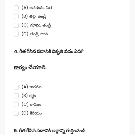
(A) జనకుడు, పిత
(B) తల్లి, తండ్రి
(C) మామ, తండ్రి
(D) తండ్రి, బావ
4. గీత గీసిన పదానికి వికృతి పదం ఏది?
కార్యం
చేయాలి.
(A) కారము
(B) కర్జం
(C) కారిజం
(D) కేరియం
5. గీత గీసిన పదానికి అర్థాన్ని గుర్తించండి