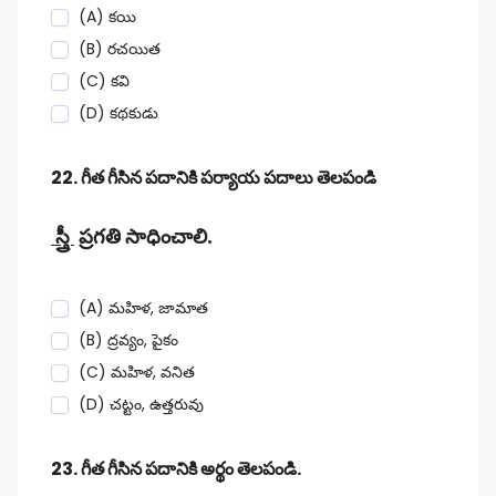
(A) కయి
(B) రచయిత
(C) కవి
(D) కథకుడు
22. గీత గీసిన పదానికి పర్యాయ పదాలు తెలపండి
స్త్రీ
ప్రగతి సాధించాలి.
(A) మహిళ, జామాత
(B) ద్రవ్యం, పైకం
(C) మహిళ, వనిత
(D) చట్టం, ఉత్తరువు
23. గీత గీసిన పదానికి అర్థం తెలపండి.