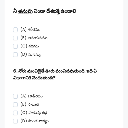
నీ
తనువు
నిండా దేశభక్తి ఉండాలి
(A) శరీరము
(B) అవయవము
(C) శరము
(D) మనస్సు
6. నోరు మంచిదైతే ఊరు మంచిదవుతుంది. ఇది ఏ
విభాగానికి చెందుతుంది?
(A) జాతీయం
(B) సామెత
(C) పొడుపు కథ
(D) సొంత వాక్యం