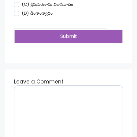
(C) క్రమపరిణామ వికాసవాదం
(D) డింగాంగ్వాదం
Leave a Comment
Comment