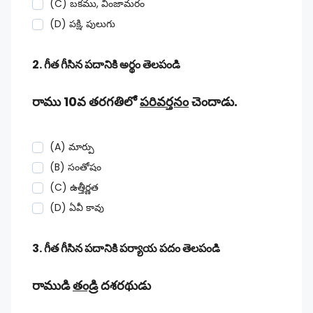
(C) బకము, వింజామరం
(D) పక్షి, పులుగు
2. గీత గీసిన పదానికి అర్థం తెలపండి
రాము 10వ తరగతిలో
పరివర్తనం
చెందాడు.
(A) మార్పు
(B) సంతోషం
(C) ఉత్తీర్ణత
(D) ఏవీ కావు
3. గీత గీసిన పదానికి పర్యాయ పదం తెలపండి
రాముడి
తండ్రి
దశరథుడు