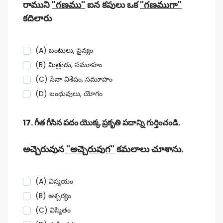
రాముని
"గణము"
ఐన కపులు ఒక
"గణముగా"
కదిలారు
(A) బంటులు, సైన్యం
(B) మిత్రుడు, సమూహం
(C) సేనా విశేషం, సమూహం
(D) బంధువులు, యోగం
17. గీత గీసిన పదం యొక్క ప్రకృతి పదాన్ని గుర్తించండి.
అచ్చెరువున
"అచ్చెరువుగ"
కమలాలు చూశాను.
(A) విస్మయం
(B) ఆశ్చర్యం
(C) విస్మితం