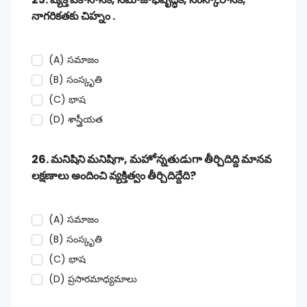
నాగరికతకు చిహ్నం .
(A) సమాజం
(B) సంస్కృతి
(C) భాష
(D) శాస్త్రీయత
26. మనిషిని మనిషిగా, మహోన్నతుడుగా తీర్చిదిద్ది మానవ
లక్షణాలు అందించి వ్యక్తిత్వం తీర్చిదిద్దేది?
(A) సమాజం
(B) సంస్కృతి
(C) భాష
(D) ప్రసారమాధ్యమాలు