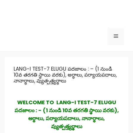
Menu
LANG-I TEST-7 ELUGU పదజాలం : – (1 నుండి
10వ తరగతి స్థాయి వరకు), అర్ధాలు, పర్యాయపదాలు,
నానార్ధాలు, వ్యుత్పత్త్యర్థాలు
WELCOME TO LANG-I TEST-7 ELUGU
పదజాలం : - (1 నుండి 10వ తరగతి స్థాయి వరకు),
అర్ధాలు, పర్యాయపదాలు, నానార్ధాలు,
వ్యుత్పత్త్యర్థాలు