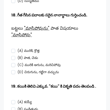
(D) సుస్మితము
18. గీత గీసిన పదాలకు సరైన నానార్ధాలు గుర్తించండి.
బట్టలు
"మాసిపోవును"
పాత విషయాలు
"మాసిపోవు"
(A) మురికి, క్రొత్త
(B) పాత, చెడు
(C) మురికి అగును, మరిచిపోవు
(D) చిరుగును, గట్టిగా వచ్చును
19. కయికి తెలివి ఎక్కువ. "కయి" కి వికృతి పదం తెలపండి .
(A) కయ్యే
(B) పండితుడు