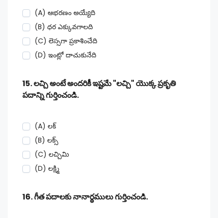
(A) ఆభరణం అయ్యేది
(B) ధర ఎక్కువగాలది
(C) లెస్సగా ప్రకాశించేది
(D) ఇంట్లో దాచుకునేది
15. లచ్చి అంటే అందరికీ ఇష్టమే "లచ్చి" యొక్క ప్రకృతి
పదాన్ని గుర్తించండి.
(A) లక్
(B) లక్స్
(C) లచ్చిమి
(D) లక్ష్మి
16. గీత పదాలకు నానార్థములు గుర్తించండి.