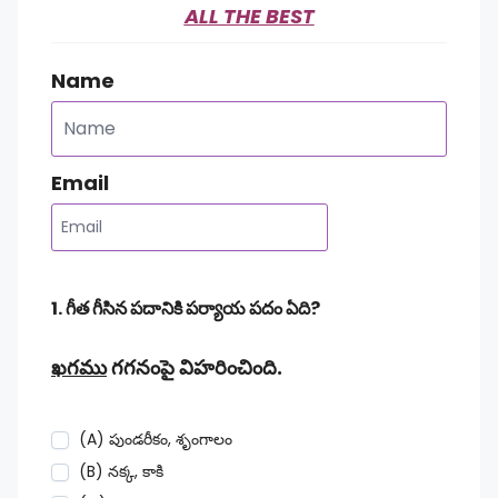
ALL THE BEST
Name
Email
1. గీత గీసిన పదానికి పర్యాయ పదం ఏది?
ఖగము
గగనంపై విహరించింది.
(A) పుండరీకం, శృంగాలం
(B) నక్క, కాకి