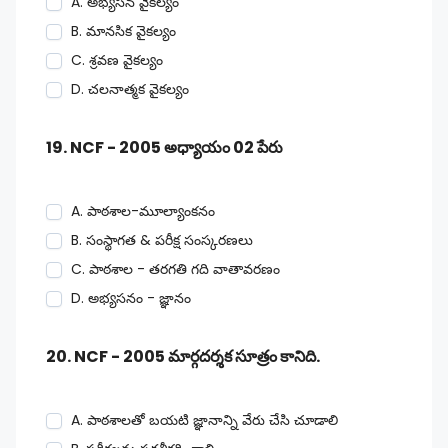
A. అభ్యసన వైకల్యం
B. మానసిక వైకల్యం
C. శ్రవణ వైకల్యం
D. చలనాత్మక వైకల్యం
19. NCF - 2005 అధ్యాయం 02 పేరు
A. పాఠశాల-మూల్యాంకనం
B. సంస్థాగత & పరీక్ష సంస్కరణలు
C. పాఠశాల - తరగతి గది వాతావరణం
D. అభ్యసనం - జ్ఞానం
20. NCF - 2005 మార్గదర్శక సూత్రం కానిది.
A. పాఠశాలతో బయటి జ్ఞానాన్ని వేరు చేసి చూడాలి