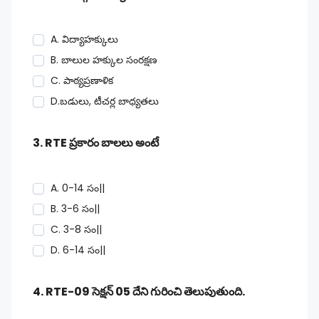
A. విద్యాహక్కులు
B. బాలుల హక్కుల సంరక్షణ
C. పాఠ్యప్రణాళిక
D.బడులు, టీచర్ల బాధ్యతలు
3. RTE ప్రకారం బాలలు అంటే
A. 0-14 సం||
B. 3-6 సం||
C. 3-8 సం||
D. 6-14 సం||
4. RTE-09 సెక్షన్ 05 దేని గురించి తెలుపుతుంది.