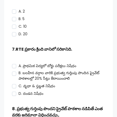
A. 2
B. 5
C. 10
D. 20
7.RTE ప్రకారం క్రింది వానిలో సరికానిది.
A. ప్రాథమిక విద్యలో బోర్డు పరీక్షలు నిషేధం
B. బలహీన వర్గాల వారికి ప్రభుత్వ గుర్తింపు పొందిన ప్రైవేట్
పాఠశాలల్లో 20% సీట్లు కేటాయించాలి
C. వృథా & స్తబ్దత నిషేధం
D. దండన నిషేధం
8. ప్రభుత్వ గుర్తింపు పొందని ప్రైవేట్ పాఠశాల నడిపితే ఎంత
వరకు జరిమానా విధించవచ్చు.