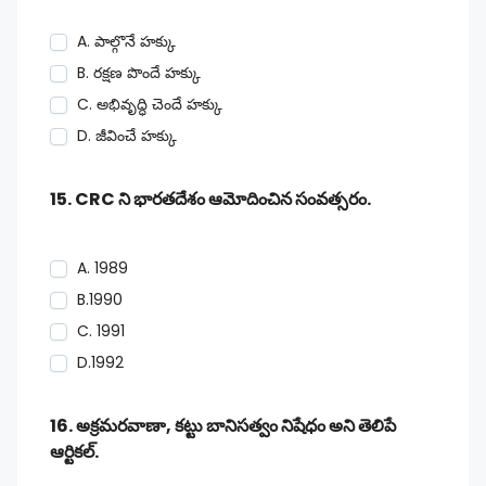
A. పాల్గొనే హక్కు
B. రక్షణ పొందే హక్కు
C. అభివృద్ధి చెందే హక్కు
D. జీవించే హక్కు
15. CRC ని భారతదేశం ఆమోదించిన సంవత్సరం.
A. 1989
B.1990
C. 1991
D.1992
16. అక్రమరవాణా, కట్టు బానిసత్వం నిషేధం అని తెలిపే
ఆర్టికల్.