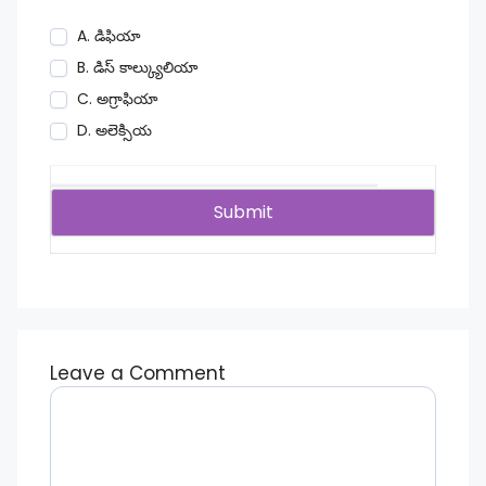
A. డిఫియా
B. డిస్ కాల్క్యులియా
C. అగ్రాఫియా
D. అలెక్సియ
Leave a Comment
Comment