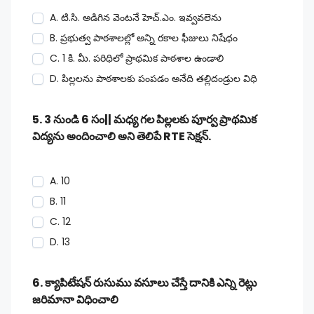
A. టి.సి. అడిగిన వెంటనే హెచ్.ఎం. ఇవ్వవలెను
B. ప్రభుత్వ పాఠశాలల్లో అన్ని రకాల ఫీజులు నిషేధం
C. 1 కి. మీ. పరిధిలో ప్రాథమిక పాఠశాల ఉండాలి
D. పిల్లలను పాఠశాలకు పంపడం అనేది తల్లిదండ్రుల విధి
5. 3 నుండి 6 సం|| మధ్య గల పిల్లలకు పూర్వ ప్రాథమిక
విద్యను అందించాలి అని తెలిపే RTE సెక్షన్.
A. 10
B. 11
C. 12
D. 13
6. క్యాపిటేషన్ రుసుము వసూలు చేస్తే దానికి ఎన్ని రెట్లు
జరిమానా విధించాలి