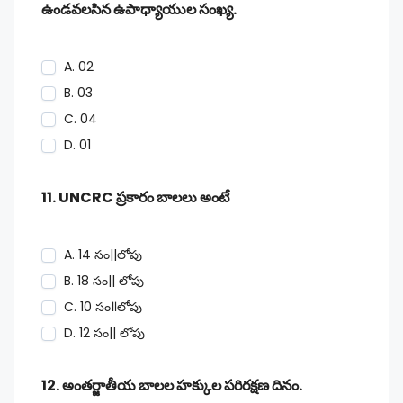
ఉండవలసిన ఉపాధ్యాయుల సంఖ్య.
A. 02
B. 03
C. 04
D. 01
11. UNCRC ప్రకారం బాలలు అంటే
A. 14 సం||లోపు
B. 18 సం|| లోపు
C. 10 సం॥లోపు
D. 12 సం|| లోపు
12. అంతర్జాతీయ బాలల హక్కుల పరిరక్షణ దినం.