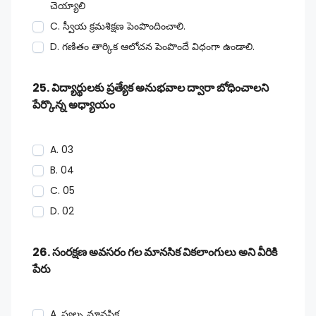
చెయ్యాలి
C. స్వీయ క్రమశిక్షణ పెంపొందించాలి.
D. గణితం తార్కిక ఆలోచన పెంపొందే విధంగా ఉండాలి.
25. విద్యార్థులకు ప్రత్యేక అనుభవాల ద్వారా బోధించాలని
పేర్కొన్న అధ్యాయం
A. 03
B. 04
C. 05
D. 02
26. సంరక్షణ అవసరం గల మానసిక వికలాంగులు అని వీరికి
పేరు
A. స్వల్ప మానసిక