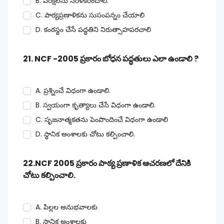
B. పరీక్షలను సరళీకరించాలి.
C. పాఠ్యప్రణాళికను సుసంపన్నం చేయాలి
D. కంఠస్థం చేసే పద్ధతిని నిరుత్సాహపరచాలి
21. NCF -2005 ప్రకారం బోధన పద్ధతులు ఎలా ఉండాలి ?
A. ప్రశ్నించే విధంగా ఉండాలి.
B. స్వయంగా కృత్యాలు చేసే విధంగా ఉండాలి.
C. సృజనాత్మకతను పెంపొందించే విధంగా ఉండాలి
D. స్థానిక అంశాలకు చోటు కల్పించాలి.
22.NCF 2005 ప్రకారం పాఠ్య ప్రణాళిక ఆచరణలో దేనికి
చోటు కల్పించాలి.
A. పిల్లల అనుభవాలకు
B. స్థానిక అంశాలకు