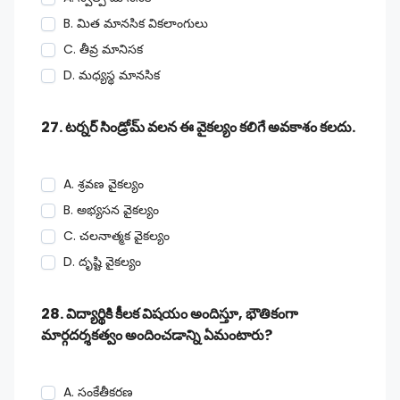
B. మిత మానసిక వికలాంగులు
C. తీవ్ర మానిసక
D. మధ్యస్థ మానసిక
27. టర్నర్ సిండ్రోమ్ వలన ఈ వైకల్యం కలిగే అవకాశం కలదు.
A. శ్రవణ వైకల్యం
B. అభ్యసన వైకల్యం
C. చలనాత్మక వైకల్యం
D. దృష్టి వైకల్యం
28. విద్యార్థికి కీలక విషయం అందిస్తూ, భౌతికంగా
మార్గదర్శకత్వం అందించడాన్ని ఏమంటారు?
A. సంకేతీకరణ