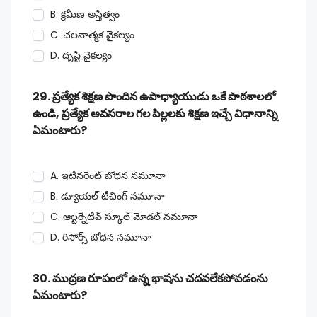
B. క్రమీణ అస్తిత్వం
C. చలనాత్మక వైకల్యం
D. దృష్టి వైకల్యం
29. ప్రత్యేక శిక్షణ పొందిన ఉపాధ్యాయుడు ఒకే పాఠశాలలో
ఉండి, ప్రత్యేక అవసరాల గల పిల్లలకు శిక్షణ ఇచ్చే విధానాన్ని
ఏమంటారు?
A. ఇటినరెంట్ బోధన నమూనా
B. డ్యూయల్ టీచింగ్ నమూనా
C. ఆల్టర్నేటివ్ స్కూల్ మోడల్ నమూనా
D. రిసోర్స్ బోధన నమూనా
30. ముద్రణ రూపంలో ఉన్న భాషను చదవలేకపోవడంను
ఏమంటారు?