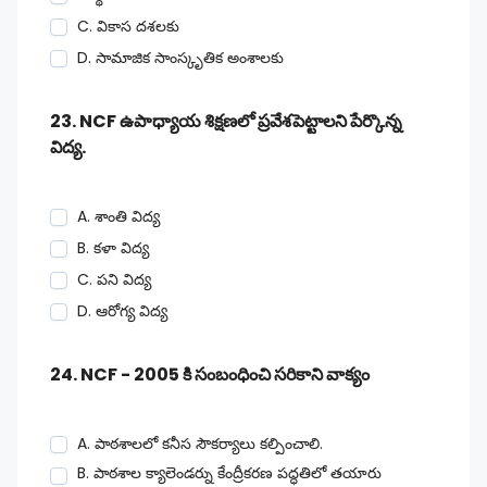
C. వికాస దశలకు
D. సామాజిక సాంస్కృతిక అంశాలకు
23. NCF ఉపాధ్యాయ శిక్షణలో ప్రవేశపెట్టాలని పేర్కొన్న
విద్య.
A. శాంతి విద్య
B. కళా విద్య
C. పని విద్య
D. ఆరోగ్య విద్య
24. NCF - 2005 కి సంబంధించి సరికాని వాక్యం
A. పాఠశాలలో కనీస సౌకర్యాలు కల్పించాలి.
B. పాఠశాల క్యాలెండర్ను కేంద్రీకరణ పద్ధతిలో తయారు