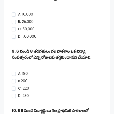
A. 10,000
B. 25,000
C. 50,000
D. 1,00,000
9. 6 నుండి 8 తరగతులు గల పాఠశాల ఒక విద్యా
సంవత్సరంలో ఎన్ని రోజులకు తగ్గకుండా పని చేయాలి.
A. 180
B.200
C. 220
D. 230
10. 65 మంది విద్యార్థులు గల ప్రాథమిక పాఠశాలలో