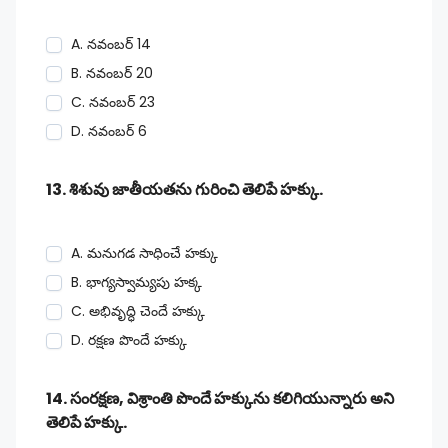
A. నవంబర్ 14
B. నవంబర్ 20
C. నవంబర్ 23
D. నవంబర్ 6
13. శిశువు జాతీయతను గురించి తెలిపే హక్కు.
A. మనుగడ సాధించే హక్కు
B. భాగ్యస్వామ్యపు హక్క
C. అభివృద్ధి చెందే హక్కు
D. రక్షణ పొందే హక్కు
14. సంరక్షణ, విశ్రాంతి పొందే హక్కును కలిగియున్నారు అని
తెలిపే హక్కు.