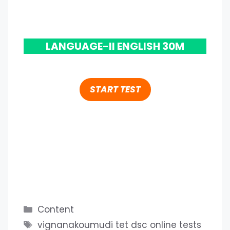
LANGUAGE-II ENGLISH 30M
START TEST
Categories
Content
Tags
vignanakoumudi tet dsc online tests